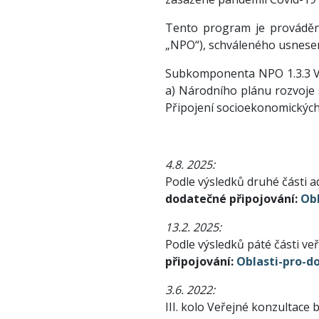
Tento program je prováděn 
„NPO“), schváleného usnesení
Subkomponenta NPO 1.3.3 Vy
a) Národního plánu rozvoje s
Připojení socioekonomických 
4.8. 2025:
Podle výsledků druhé části a
dodatečné připojování:
Ob
13.2. 2025:
Podle výsledků páté části ve
připojování:
Oblasti-pro-d
3.6. 2022:
III. kolo Veřejné konzultace