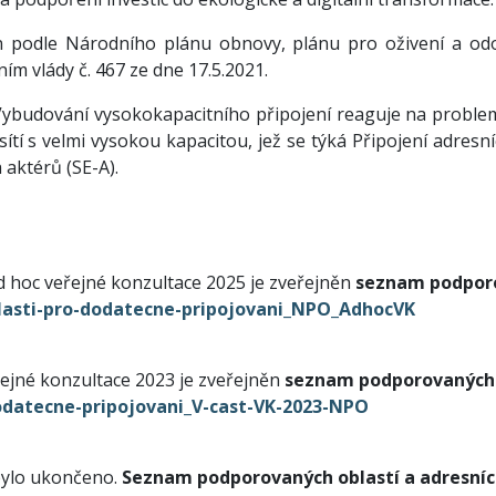
podle Národního plánu obnovy, plánu pro oživení a odo
m vlády č. 467 ze dne 17.5.2021.
budování vysokokapacitního připojení reaguje na problem
ítí s velmi vysokou kapacitou, jež se týká Připojení adresn
aktérů (SE-A).
d hoc veřejné konzultace 2025 je zveřejněn
seznam podporo
lasti-pro-dodatecne-pripojovani_NPO_AdhocVK
řejné konzultace 2023 je zveřejněn
seznam podporovaných 
odatecne-pripojovani_V-cast-VK-2023-NPO
 bylo ukončeno.
Seznam podporovaných oblastí a adresních 