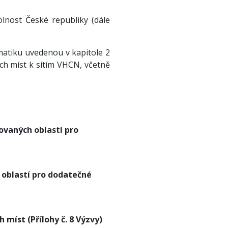
lnost České republiky (dále
atiku uvedenou v kapitole 2
ích míst k sítím VHCN, včetně
vaných oblastí pro
oblastí pro dodatečné
míst (Přílohy č. 8 Výzvy)