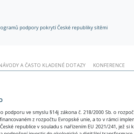
rogramů podpory pokrytí České republiky sítěmi
NÁVODY A ČASTO KLADENÉ DOTAZY
KONFERENCE
O
 o podporu ve smyslu §14j zákona č. 218/2000 Sb. o rozpočt
inancovaném z rozpočtu Evropské unie, a to v rámci imple
v České republice v souladu s nařízením EU 2021/241, jež si k
 podpoření investic do ekologické a digitální transformace.