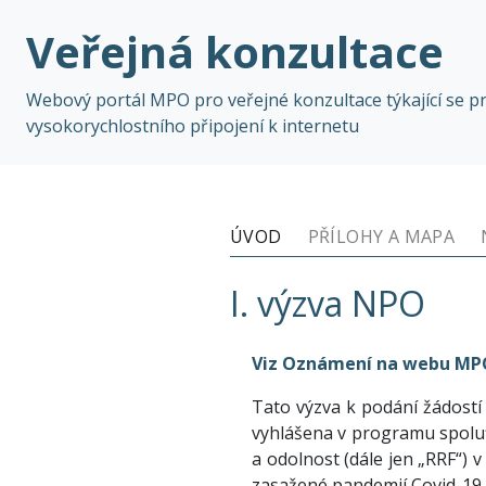
Veřejná konzultace
Webový portál MPO pro veřejné konzultace týkající se p
vysokorychlostního připojení k internetu
ÚVOD
PŘÍLOHY A MAPA
I. výzva NPO
Viz Oznámení na webu MP
Tato výzva k podání žádostí
vyhlášena v programu spoluf
a odolnost (dále jen „RRF“) 
zasažené pandemií Covid-19 a