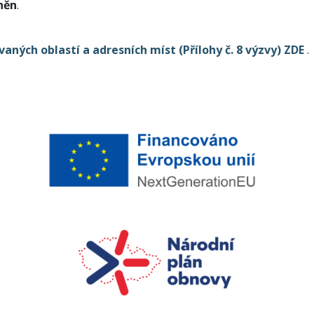
něn
.
ných oblastí a adresních míst (Přílohy č. 8 výzvy) ZDE
.