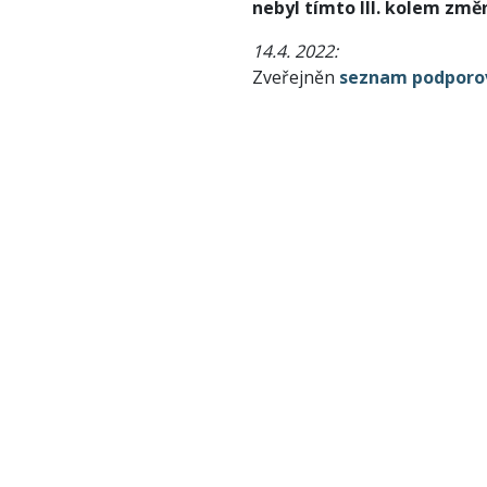
nebyl tímto III. kolem změ
14.4. 2022:
Zveřejněn
seznam podporova