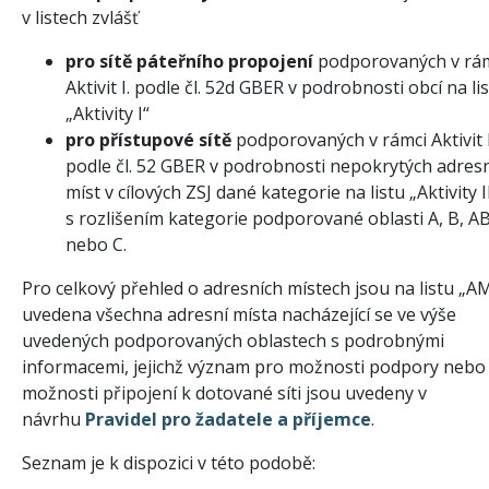
v listech zvlášť
pro sítě páteřního propojení
podporovaných v rá
Aktivit I. podle čl. 52d GBER v podrobnosti obcí na li
„Aktivity I“
pro přístupové sítě
podporovaných v rámci Aktivit I
podle čl. 52 GBER v podrobnosti nepokrytých adres
míst v cílových ZSJ dané kategorie na listu „Aktivity I
s rozlišením kategorie podporované oblasti A, B, AB
nebo C.
Pro celkový přehled o adresních místech jsou na listu „A
uvedena všechna adresní místa nacházející se ve výše
uvedených podporovaných oblastech s podrobnými
informacemi, jejichž význam pro možnosti podpory nebo
možnosti připojení k dotované síti jsou uvedeny v
návrhu
Pravidel pro žadatele a příjemce
.
Seznam je k dispozici v této podobě: