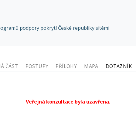
rogramů podpory pokrytí České republiky sítěmi
Á ČÁST
POSTUPY
PŘÍLOHY
MAPA
DOTAZNÍK
Veřejná konzultace byla uzavřena.